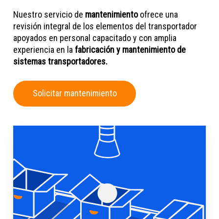
Nuestro servicio de
mantenimiento
ofrece una
revisión integral de los elementos del transportador
apoyados en personal capacitado y con amplia
experiencia en la
fabricación y mantenimiento de
sistemas transportadores.
S
o
l
i
c
i
t
a
r
m
a
n
t
e
n
i
m
i
e
n
t
o